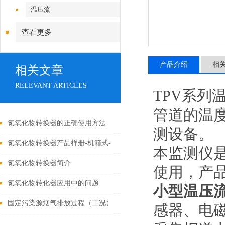
温压流
查看更多
产品介绍
相
相关文章
RELEVANT ARTICLES
TPV系
管道的温
氮氧化物转换器的正确使用方法
测设备。
氮氧化物转换器产品样册-机箱式-
本监测仪
英文版
氮氧化物转换器简介
使用，产品
氮氧化物转化器应用中的问题
小型温压
固定污染源烟气排放过程（工况）
感器、电
监控系统安装及验收技术指南