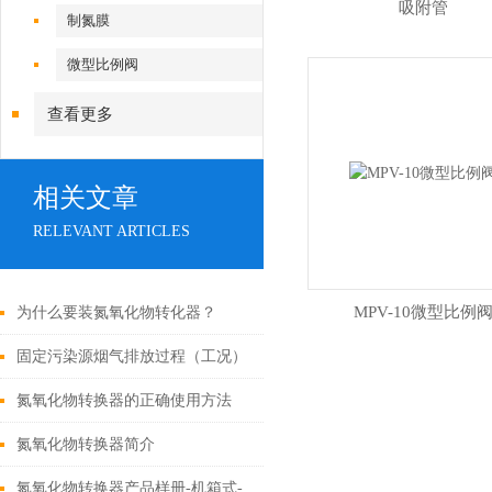
吸附管
制氮膜
微型比例阀
查看更多
相关文章
RELEVANT ARTICLES
MPV-10微型比例
为什么要装氮氧化物转化器？
固定污染源烟气排放过程（工况）
监控系统安装及验收技术指南
氮氧化物转换器的正确使用方法
氮氧化物转换器简介
氮氧化物转换器产品样册-机箱式-