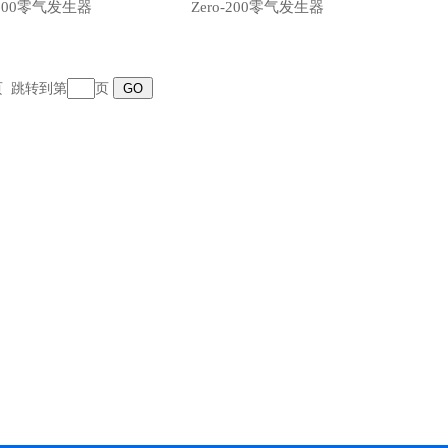
-100零气发生器
Zero-200零气发生器
末页 跳转到第
页